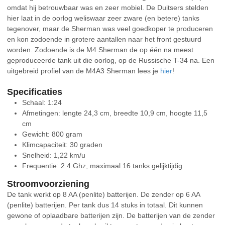
omdat hij betrouwbaar was en zeer mobiel. De Duitsers stelden
hier laat in de oorlog weliswaar zeer zware (en betere) tanks
tegenover, maar de Sherman was veel goedkoper te produceren
en kon zodoende in grotere aantallen naar het front gestuurd
worden. Zodoende is de M4 Sherman de op één na meest
geproduceerde tank uit die oorlog, op de Russische T-34 na. Een
uitgebreid profiel van de M4A3 Sherman lees je
hier
!
Specificaties
Schaal: 1:24
Afmetingen: lengte 24,3 cm, breedte 10,9 cm, hoogte 11,5
cm
Gewicht: 800 gram
Klimcapaciteit: 30 graden
Snelheid: 1,22 km/u
Frequentie: 2.4 Ghz, maximaal 16 tanks gelijktijdig
Stroomvoorziening
De tank werkt op 8 AA (penlite) batterijen. De zender op 6 AA
(penlite) batterijen. Per tank dus 14 stuks in totaal. Dit kunnen
gewone of oplaadbare batterijen zijn. De batterijen van de zender