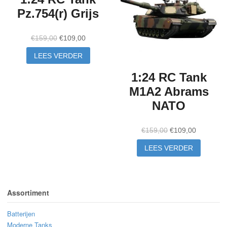
Pz.754(r) Grijs
Oorspronkelijke
Huidige
€
159,00
€
109,00
prijs
prijs
LEES VERDER
was:
is:
€159,00.
€109,00.
1:24 RC Tank
M1A2 Abrams
NATO
Oorspronkelijke
Huidige
€
159,00
€
109,00
prijs
prijs
LEES VERDER
was:
is:
€159,00.
€109,00.
Assortiment
Batterijen
Moderne Tanks