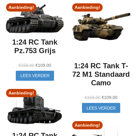
Aanbieding!
Aanbieding!
1:24 RC Tank
Pz.753 Grijs
1:24 RC Tank T-
Oorspronkelijke
Huidige
€
159,00
€
109,00
prijs
prijs
72 M1 Standaard
LEES VERDER
was:
is:
Camo
€159,00.
€109,00.
Aanbieding!
Oorspronkelijke
Huidige
€
159,00
€
109,00
prijs
prijs
LEES VERDER
was:
is:
€159,00.
€109,00.
Aanbieding!
1:24 RC Tank