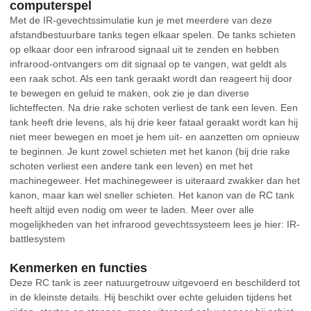
computerspel
Met de IR-gevechtssimulatie kun je met meerdere van deze
afstandbestuurbare tanks tegen elkaar spelen. De tanks schieten
op elkaar door een infrarood signaal uit te zenden en hebben
infrarood-ontvangers om dit signaal op te vangen, wat geldt als
een raak schot. Als een tank geraakt wordt dan reageert hij door
te bewegen en geluid te maken, ook zie je dan diverse
lichteffecten. Na drie rake schoten verliest de tank een leven. Een
tank heeft drie levens, als hij drie keer fataal geraakt wordt kan hij
niet meer bewegen en moet je hem uit- en aanzetten om opnieuw
te beginnen. Je kunt zowel schieten met het kanon (bij drie rake
schoten verliest een andere tank een leven) en met het
machinegeweer. Het machinegeweer is uiteraard zwakker dan het
kanon, maar kan wel sneller schieten. Het kanon van de RC tank
heeft altijd even nodig om weer te laden. Meer over alle
mogelijkheden van het infrarood gevechtssysteem lees je hier: IR-
battlesystem
Kenmerken en functies
Deze RC tank is zeer natuurgetrouw uitgevoerd en beschilderd tot
in de kleinste details. Hij beschikt over echte geluiden tijdens het