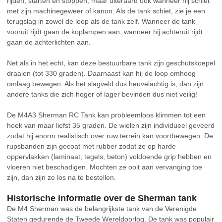
rijden, starten en stoppen, maar uiteraard ook wanneer hij schiet
met zijn machinegeweer of kanon. Als de tank schiet, zie je een
terugslag in zowel de loop als de tank zelf. Wanneer de tank
vooruit rijdt gaan de koplampen aan, wanneer hij achteruit rijdt
gaan de achterlichten aan.
Net als in het echt, kan deze bestuurbare tank zijn geschutskoepel
draaien (tot 330 graden). Daarnaast kan hij de loop omhoog
omlaag bewegen. Als het slagveld dus heuvelachtig is, dan zijn
andere tanks die zich hoger of lager bevinden dus niet veilig!
De M4A3 Sherman RC Tank kan probleemloos klimmen tot een
hoek van maar liefst 35 graden. De wielen zijn individueel geveerd
zodat hij enorm realistisch over ruw terrein kan voortbewegen. De
rupsbanden zijn gecoat met rubber zodat ze op harde
oppervlakken (laminaat, tegels, beton) voldoende grip hebben en
vloeren niet beschadigen. Mochten ze ooit aan vervanging toe
zijn, dan zijn ze los na te bestellen.
Historische informatie over de Sherman tank
De M4 Sherman was de belangrijkste tank van de Verenigde
Staten gedurende de Tweede Wereldoorlog. De tank was populair