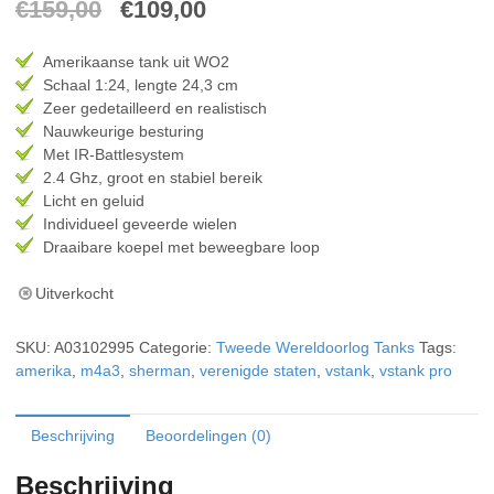
Oorspronkelijke
Huidige
€
159,00
€
109,00
prijs
prijs
Amerikaanse tank uit WO2
was:
is:
Schaal 1:24, lengte 24,3 cm
Zeer gedetailleerd en realistisch
€159,00.
€109,00.
Nauwkeurige besturing
Met IR-Battlesystem
2.4 Ghz, groot en stabiel bereik
Licht en geluid
Individueel geveerde wielen
Draaibare koepel met beweegbare loop
Uitverkocht
SKU:
A03102995
Categorie:
Tweede Wereldoorlog Tanks
Tags:
amerika
,
m4a3
,
sherman
,
verenigde staten
,
vstank
,
vstank pro
Beschrijving
Beoordelingen (0)
Beschrijving