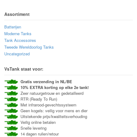
Assortiment
Batterijen
Moderne Tanks
Tank Accessoires
Tweede Wereldoorlog Tanks
Uncategorized
VsTank staat voor:
Gratis verzending in NL/BE
10% EXTRA korting op elke 2e tank!
Zeer natuurgetrouw en gedetailleerd
RTR (Ready To Run)
Met infrarood-gevechtssysteem
Geen kogels: veilig voor mens en dier
Uitstekende prijs/kwaliteitsverhouding
Veilig online betalen
Snelle levering
14 dagen ruilen/retour