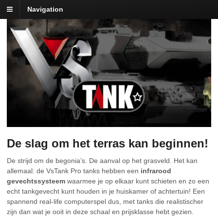
Navigation
De slag om het terras kan beginnen!
De strijd om de begonia’s. De aanval op het grasveld. Het kan
allemaal: de VsTank Pro tanks hebben een
infrarood
gevechtssysteem
waarmee je op elkaar kunt schieten en zo een
echt tankgevecht kunt houden in je huiskamer of achtertuin! Een
spannend real-life computerspel dus, met tanks die realistischer
zijn dan wat je ooit in deze schaal en prijsklasse hebt gezien.