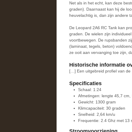
Net als in het echt, kan deze bes
graden). Daarnaast kan hij de l
heuvelachtig is, dan zijn andere t
De Leopard 2A6 RC Tank kan prob
graden. De wielen zijn individueel
voortbewegen. De rupsbanden zij
(laminaat, tegels, beton) voldoe
ze ooit aan vervanging toe zijn, da
Historische informatie o
[…] Een uitgebreid profiel van d
Specificaties
Schaal: 1:24
Afmetingen: lengte 45,7 cm,
Gewicht: 1300 gram
Klimcapaciteit: 30 graden
Snelheid: 2,64 km/u
Frequentie: 2.4 Ghz met 13 
Stroomvoorziening