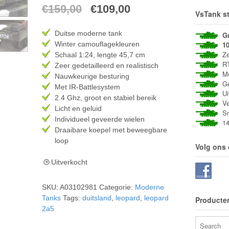
Oorspronkelijke
Huidige
€
159,00
€
109,00
VsTank st
prijs
prijs
Duitse moderne tank
G
was:
is:
1
Winter camouflagekleuren
Zee
Schaal 1:24, lengte 45,7 cm
€159,00.
€109,00.
RT
Zeer gedetailleerd en realistisch
Met
Nauwkeurige besturing
Gee
Met IR-Battlesystem
Uit
2.4 Ghz, groot en stabiel bereik
Vei
Licht en geluid
Sne
Individueel geveerde wielen
14 
Draaibare koepel met beweegbare
loop
Volg ons
Uitverkocht
SKU:
A03102981
Categorie:
Moderne
Tanks
Tags:
duitsland
,
leopard
,
leopard
Producte
2a5