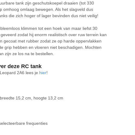
tuurbare tank zijn geschutskoepel draaien (tot 330
oop omhoog omlaag bewegen. Als het slagveld dus
anks die zich hoger of lager bevinden dus niet veilig!
leemloos klimmen tot een hoek van maar liefst 30
 geveerd zodat hij enorm realistisch over ruw terrein kan
n gecoat met rubber zodat ze op harde oppervlakken
nde grip hebben en vloeren niet beschadigen. Mochten
n zijn ze los na te bestellen.
ver deze RC tank
e Leopard 2A6 lees je
hier
!
 breedte 15,2 cm, hoogte 13,2 cm
selecteerbare frequenties