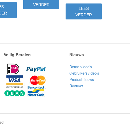
was:
is:
prijs
prijs
prijs
prijs
VERDER
€159,00.
€109,00.
ES
LEES
was:
is:
was:
is:
DER
VERDER
€159,00.
€109,00.
€159,00.
€109,00.
Veilig Betalen
Nieuws
Demo-video's
Gebruikersvideo's
Productnieuws
Reviews
ed.