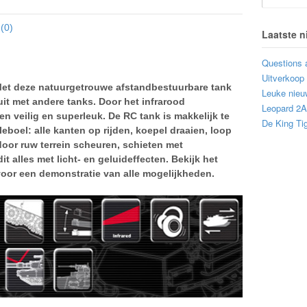
(0)
Laatste 
Questions 
Uitverkoop
 Met deze natuurgetrouwe afstandbestuurbare tank
Leuke nieu
uit met andere tanks. Door het infrarood
Leopard 2
n veilig en superleuk. De RC tank is makkelijk te
De King Tig
eboel: alle kanten op rijden, koepel draaien, loop
door ruw terrein scheuren, schieten met
 alles met licht- en geluideffecten. Bekijk het
voor een demonstratie van alle mogelijkheden.