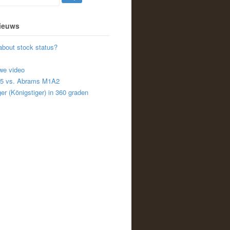
nieuws
about stock status?
we video
A5 vs. Abrams M1A2
er (Königstiger) in 360 graden