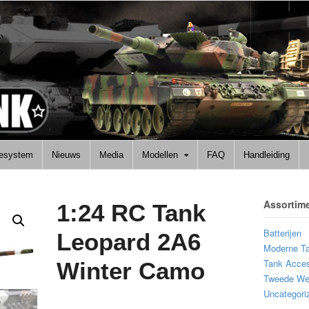
lesystem
Nieuws
Media
Modellen
FAQ
Handleiding
Assortim
1:24 RC Tank
Batterijen
Leopard 2A6
Moderne T
Tank Acces
Winter Camo
Tweede Wer
Uncategori