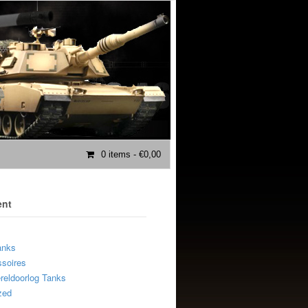
0 items
- €0,00
ent
anks
soires
eldoorlog Tanks
zed