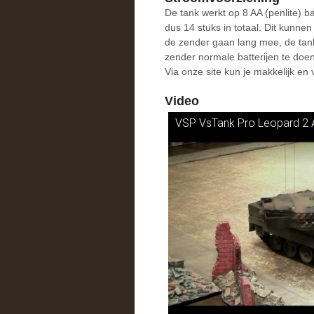
De tank werkt op 8 AA (penlite) ba
dus 14 stuks in totaal. Dit kunnen
de zender gaan lang mee, de tank
zender normale batterijen te doen
Via onze site kun je makkelijk en
Video
VSP VsTank Pro Leopard 2 