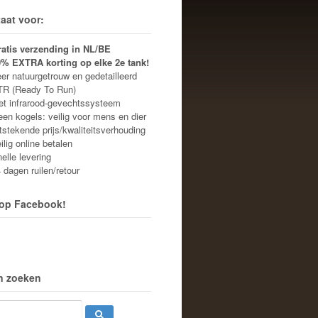
aat voor:
ratis verzending in NL/BE
0% EXTRA korting op elke 2e tank!
r natuurgetrouw en gedetailleerd
R (Ready To Run)
 infrarood-gevechtssysteem
n kogels: veilig voor mens en dier
stekende prijs/kwaliteitsverhouding
lig online betalen
lle levering
dagen ruilen/retour
 op Facebook!
n zoeken