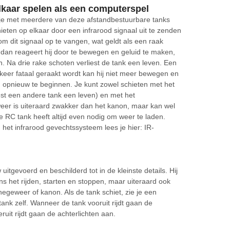
lkaar spelen als een computerspel
 je met meerdere van deze afstandbestuurbare tanks
ieten op elkaar door een infrarood signaal uit te zenden
m dit signaal op te vangen, wat geldt als een raak
 dan reageert hij door te bewegen en geluid te maken,
en. Na drie rake schoten verliest de tank een leven. Een
ie keer fataal geraakt wordt kan hij niet meer bewegen en
 opnieuw te beginnen. Je kunt zowel schieten met het
iest een andere tank een leven) en met het
r is uiteraard zwakker dan het kanon, maar kan wel
e RC tank heeft altijd even nodig om weer te laden.
het infrarood gevechtssysteem lees je hier: IR-
itgevoerd en beschilderd tot in de kleinste details. Hij
ns het rijden, starten en stoppen, maar uiteraard ook
negeweer of kanon. Als de tank schiet, zie je een
tank zelf. Wanneer de tank vooruit rijdt gaan de
uit rijdt gaan de achterlichten aan.