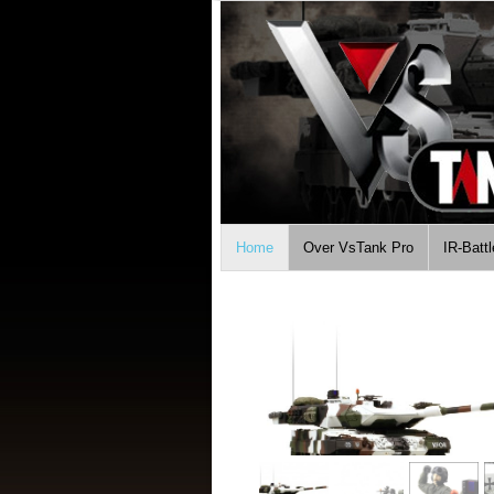
Home
Over VsTank Pro
IR-Batt
Aanbieding!