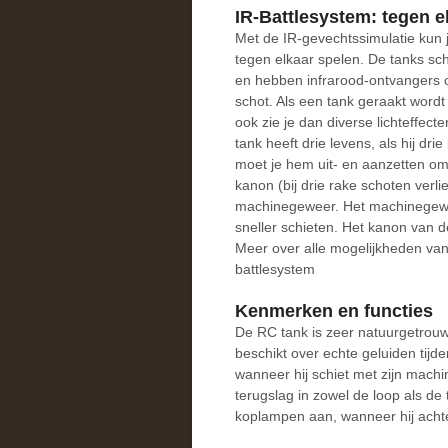
IR-Battlesystem: tegen e
Met de IR-gevechtssimulatie kun
tegen elkaar spelen. De tanks sch
en hebben infrarood-ontvangers o
schot. Als een tank geraakt wordt
ook zie je dan diverse lichteffect
tank heeft drie levens, als hij dr
moet je hem uit- en aanzetten om
kanon (bij drie rake schoten verl
machinegeweer. Het machinegewee
sneller schieten. Het kanon van d
Meer over alle mogelijkheden van 
battlesystem
Kenmerken en functies
De RC tank is zeer natuurgetrouw u
beschikt over echte geluiden tijde
wanneer hij schiet met zijn machi
terugslag in zowel de loop als de 
koplampen aan, wanneer hij achter