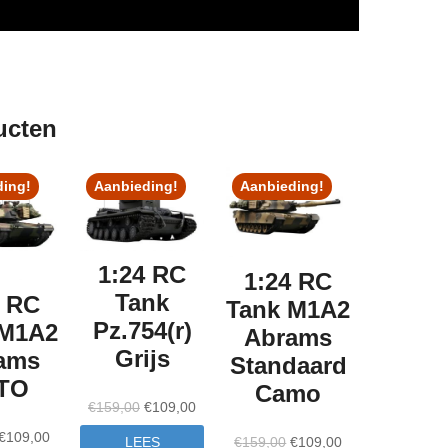
ucten
ding!
Aanbieding!
Aanbieding!
1:24 RC
1:24 RC
Tank
4 RC
Tank M1A2
Pz.754(r)
 M1A2
Abrams
Grijs
ams
Standaard
TO
Camo
Oorspronkelijke
Huidige
€
159,00
€
109,00
prijs
prijs
Oorspronkelijke
Huidige
€
109,00
Oorspronkelijke
Huidige
LEES
€
159,00
€
109,00