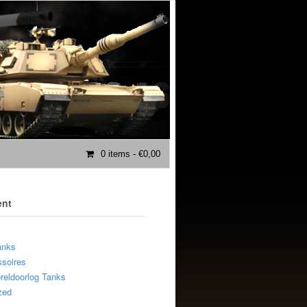
0 items
- €0,00
ent
anks
soires
eldoorlog Tanks
zed