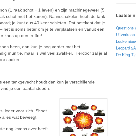
anon (1 raak schot = 1 leven) en zijn machinegeweer (5
Laatste 
aak schot met het kanon). Na inschakelen heeft de tank
ord; je kunt dus 40 keer schieten. Dat betekent dat je
Questions 
n – het is soms beter om je te verplaatsen en vanuit een
Uitverkoop
er kans op een treffer!
Leuke nieu
kanon heen, dan kun je nog verder met het
Leopard 2
g munitie, maar is wel veel zwakker. Hierdoor zal je al
De King Tig
re spelers!
ks een tankgevecht houdt dan kun je verschillende
vind je een aantal ideeën.
: ieder voor zich. Shoot
op alles wat beweegt!
ste nog levens over heeft.