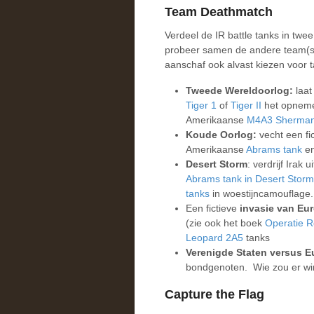
Team Deathmatch
Verdeel de IR battle tanks in twe
probeer samen de andere team(s) u
aanschaf ook alvast kiezen voor 
Tweede Wereldoorlog:
laat
Tiger 1
of
Tiger II
het opneme
Amerikaanse
M4A3 Sherma
Koude Oorlog:
vecht een fic
Amerikaanse
Abrams tank
en
Desert Storm
: verdrijf Irak
Abrams tank in Desert Storm
tanks
in woestijncamouflage.
Een fictieve
invasie van Eur
(zie ook het boek
Operatie 
Leopard 2A5
tanks
Verenigde Staten versus 
bondgenoten. Wie zou er w
Capture the Flag