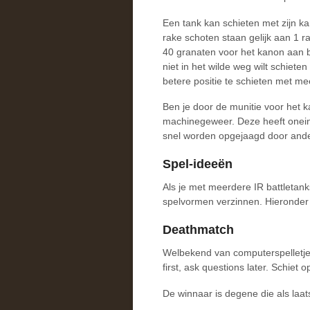
Een tank kan schieten met zijn k
rake schoten staan gelijk aan 1 r
40 granaten voor het kanon aan bo
niet in het wilde weg wilt schiete
betere positie te schieten met me
Ben je door de munitie voor het 
machinegeweer. Deze heeft oneindi
snel worden opgejaagd door ande
Spel-ideeën
Als je met meerdere IR battletan
spelvormen verzinnen. Hieronder 
Deathmatch
Welbekend van computerspelletjes
first, ask questions later. Schiet 
De winnaar is degene die als laat