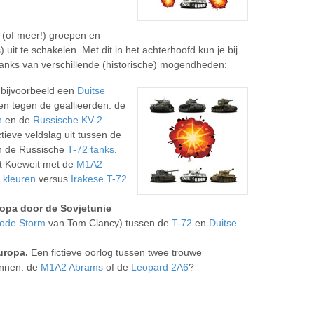
e (of meer!) groepen en
it te schakelen. Met dit in het achterhoofd kun je bij
tanks van verschillende (historische) mogendheden:
 bijvoorbeeld een
Duitse
n tegen de geallieerden: de
n
en de
Russische KV-2
.
tieve veldslag uit tussen de
 de Russische
T-72 tanks
.
 uit Koeweit met de
M1A2
 kleuren
versus
Irakese T-72
opa door de Sovjetunie
Rode Storm
van Tom Clancy) tussen de
T-72
en
Duitse
Europa.
Een fictieve oorlog tussen twee trouwe
innen: de
M1A2 Abrams
of de
Leopard 2A6
?