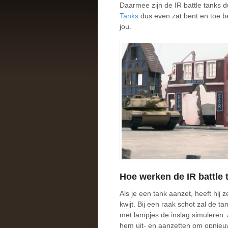
Daarmee zijn de IR battle tanks d
Tanks
dus even zat bent en toe ben
jou.
Hoe werken de IR battle 
Als je een tank aanzet, heeft hij 
kwijt. Bij een raak schot zal de 
met lampjes de inslag simuleren. A
hem uit- en aanzetten om opnieu