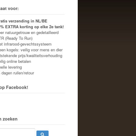
aat voor:
ratis verzending in NL/BE
0% EXTRA korting op elke 2e tank!
r natuurgetrouw en gedetailleerd
R (Ready To Run)
 infrarood-gevechtssysteem
n kogels: veilig voor mens en dier
stekende prijs/kwaliteitsverhouding
lig online betalen
lle levering
dagen ruilen/retour
 op Facebook!
n zoeken