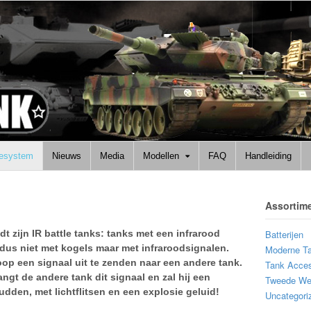
lesystem
Nieuws
Media
Modellen
FAQ
Handleiding
Assortim
dt zijn IR battle tanks: tanks met een infrarood
Batterijen
dus niet met kogels maar met infraroodsignalen.
Moderne T
oop een signaal uit te zenden naar een andere tank.
Tank Acces
angt de andere tank dit signaal en zal hij een
Tweede Wer
dden, met lichtflitsen en een explosie geluid!
Uncategori