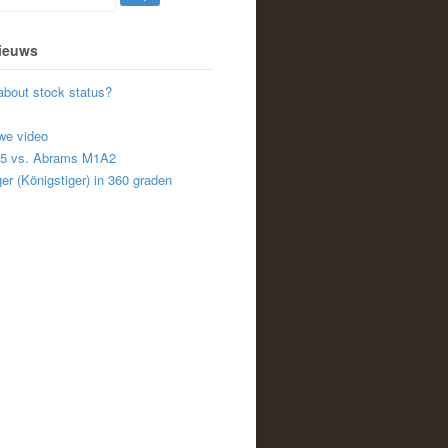
nieuws
about stock status?
we video
A5 vs. Abrams M1A2
er (Königstiger) in 360 graden