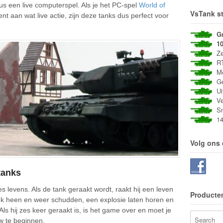
us een live computerspel. Als je het PC-spel
World of
VsTank st
t aan wat live actie, zijn deze tanks dus perfect voor
G
1
Zee
RT
Met
Gee
Uit
Vei
Sne
14 
Volg ons
tanks
zes levens. Als de tank geraakt wordt, raakt hij een leven
Producte
tank heen en weer schudden, een explosie laten horen en
ls hij zes keer geraakt is, is het game over en moet je
w te beginnen.