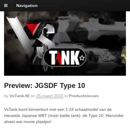
Navigation
Preview: JGSDF Type 10
by
VsTank.nl
on
25 maart 2015
in
Productnieuws
VsTank komt binnenkort met een 1:24 schaalmodel van de
nieuwste Japanse MBT (main battle tank): de Type 10. Hieronder
alvast wat mooie plaatjes!