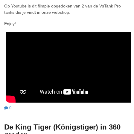
Op Youtube is dit filmpje opgedoken van 2 van de VsTank Pro
tanks die je vindt in onze webshop.
Enjoy!
0
De King Tiger (Königstiger) in 360