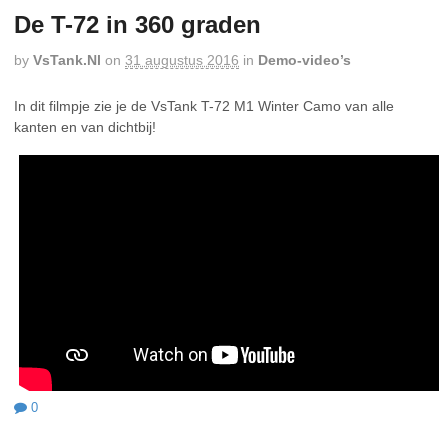
De T-72 in 360 graden
by
VsTank.nl
on
31 augustus 2016
in
Demo-video’s
In dit filmpje zie je de VsTank T-72 M1 Winter Camo van alle
kanten en van dichtbij!
0