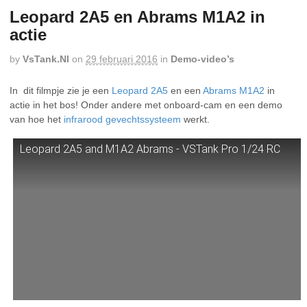
Leopard 2A5 en Abrams M1A2 in
actie
by
VsTank.nl
on
29 februari 2016
in
Demo-video’s
In dit filmpje zie je een
Leopard 2A5
en een
Abrams M1A2
in
actie in het bos! Onder andere met onboard-cam en een demo
van hoe het
infrarood gevechtssysteem
werkt.
Leopard 2A5 and M1A2 Abrams - VSTank Pro 1/24 RC