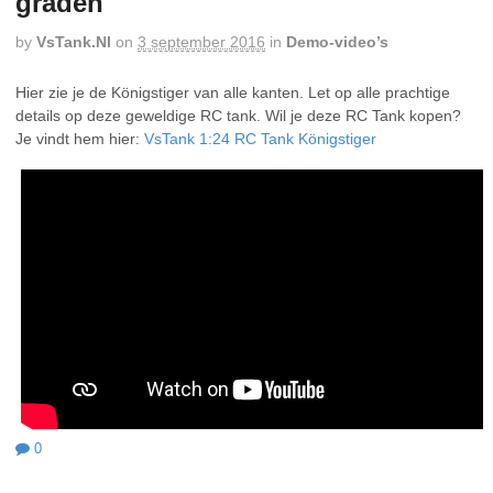
graden
by
VsTank.nl
on
3 september 2016
in
Demo-video’s
Hier zie je de Königstiger van alle kanten. Let op alle prachtige
details op deze geweldige RC tank. Wil je deze RC Tank kopen?
Je vindt hem hier:
VsTank 1:24 RC Tank Königstiger
0