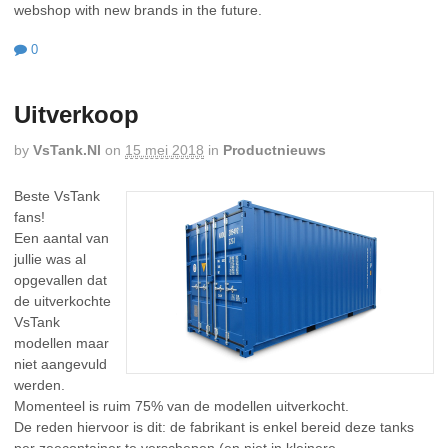
webshop with new brands in the future.
0
Uitverkoop
by
VsTank.nl
on
15 mei 2018
in
Productnieuws
Beste VsTank
fans!
Een aantal van
jullie was al
opgevallen dat
de uitverkochte
VsTank
modellen maar
niet aangevuld
werden.
Momenteel is ruim 75% van de modellen uitverkocht.
De reden hiervoor is dit: de fabrikant is enkel bereid deze tanks