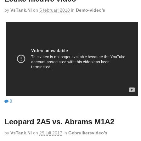
by
VsTank.nl
on
5 februari 2018
in
Demo-video’s
0
Leopard 2A5 vs. Abrams M1A2
by
VsTank.nl
on
29 juli 2017
in
Gebruikersvideo’s