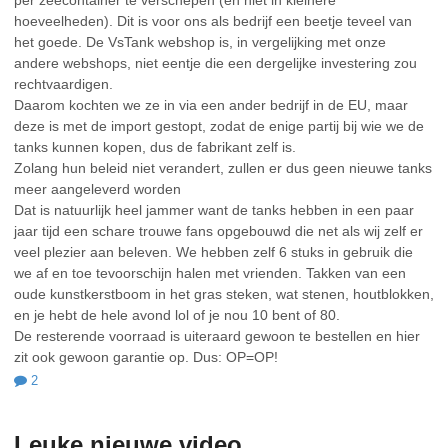
per zeecontainer te verschepen (en niet in kleinere
hoeveelheden). Dit is voor ons als bedrijf een beetje teveel van
het goede. De VsTank webshop is, in vergelijking met onze
andere webshops, niet eentje die een dergelijke investering zou
rechtvaardigen.
Daarom kochten we ze in via een ander bedrijf in de EU, maar
deze is met de import gestopt, zodat de enige partij bij wie we de
tanks kunnen kopen, dus de fabrikant zelf is.
Zolang hun beleid niet verandert, zullen er dus geen nieuwe tanks
meer aangeleverd worden
Dat is natuurlijk heel jammer want de tanks hebben in een paar
jaar tijd een schare trouwe fans opgebouwd die net als wij zelf er
veel plezier aan beleven. We hebben zelf 6 stuks in gebruik die
we af en toe tevoorschijn halen met vrienden. Takken van een
oude kunstkerstboom in het gras steken, wat stenen, houtblokken,
en je hebt de hele avond lol of je nou 10 bent of 80.
De resterende voorraad is uiteraard gewoon te bestellen en hier
zit ook gewoon garantie op. Dus: OP=OP!
2
Leuke nieuwe video