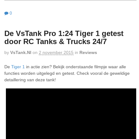
0
De VsTank Pro 1:24 Tiger 1 getest
door RC Tanks & Trucks 24/7
by
VsTank.nl
on
2 november 2015
in
Reviews
De
Tiger 1
in actie zien? Bekijk onderstaande filmpje waar alle
functies worden uitgelegd en getest. Check vooral de geweldige
detaillering van deze tank!