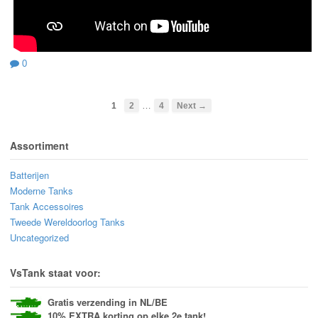
0
…
1
2
4
Next →
Assortiment
Batterijen
Moderne Tanks
Tank Accessoires
Tweede Wereldoorlog Tanks
Uncategorized
VsTank staat voor:
Gratis verzending in NL/BE
10% EXTRA korting op elke 2e tank!