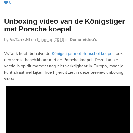
0
Unboxing video van de Königstiger
met Porsche koepel
by
VsTank.nl
on
8 januari 2016
in
Demo-video’s
VsTank heeft behalve de
Königstiger met Henschel koepel
, ook
een versie beschikbaar met de Porsche koepel. Deze laatste
versie is op dit moment nog niet verkrijgbaar in Europa, maar je
kunt alvast wel kijken hoe hij eruit ziet in deze preview unboxing
video: