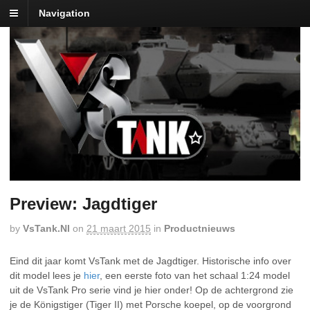
Navigation
Preview: Jagdtiger
by
VsTank.nl
on
21 maart 2015
in
Productnieuws
Eind dit jaar komt VsTank met de Jagdtiger. Historische info over
dit model lees je
hier
, een eerste foto van het schaal 1:24 model
uit de VsTank Pro serie vind je hier onder! Op de achtergrond zie
je de Königstiger (Tiger II) met Porsche koepel, op de voorgrond