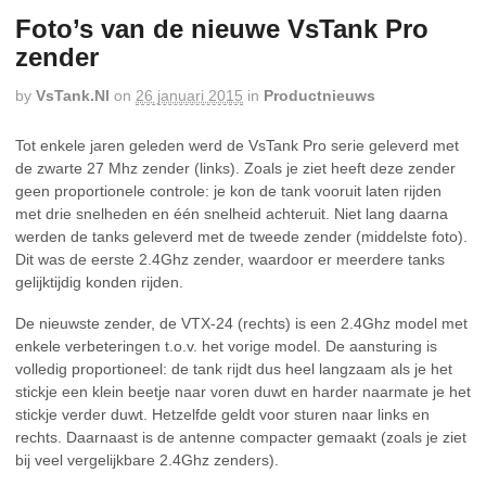
Foto’s van de nieuwe VsTank Pro
zender
by
VsTank.nl
on
26 januari 2015
in
Productnieuws
Tot enkele jaren geleden werd de VsTank Pro serie geleverd met
de zwarte 27 Mhz zender (links). Zoals je ziet heeft deze zender
geen proportionele controle: je kon de tank vooruit laten rijden
met drie snelheden en één snelheid achteruit. Niet lang daarna
werden de tanks geleverd met de tweede zender (middelste foto).
Dit was de eerste 2.4Ghz zender, waardoor er meerdere tanks
gelijktijdig konden rijden.
De nieuwste zender, de VTX-24 (rechts) is een 2.4Ghz model met
enkele verbeteringen t.o.v. het vorige model. De aansturing is
volledig proportioneel: de tank rijdt dus heel langzaam als je het
stickje een klein beetje naar voren duwt en harder naarmate je het
stickje verder duwt. Hetzelfde geldt voor sturen naar links en
rechts. Daarnaast is de antenne compacter gemaakt (zoals je ziet
bij veel vergelijkbare 2.4Ghz zenders).