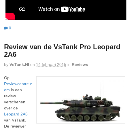
0
Review van de VsTank Pro Leopard
2A6
by
VsTank.nl
on
14 februari 2015
in
Reviews
Op
Reviewcentre.c
om
is een
review
verschenen
over de
Leopard 2A6
van VsTank.
De reviewer