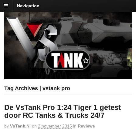
Navigation
Tag Archives | vstank pro
De VsTank Pro 1:24 Tiger 1 getest
door RC Tanks & Trucks 24/7
by
VsTank.nl
on
2 november 2015
in
Reviews