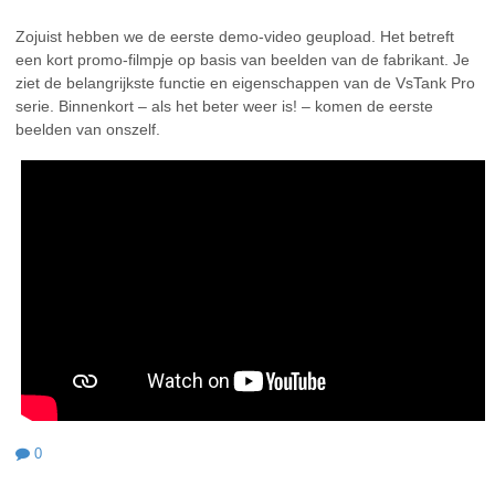
Zojuist hebben we de eerste demo-video geupload. Het betreft
een kort promo-filmpje op basis van beelden van de fabrikant. Je
ziet de belangrijkste functie en eigenschappen van de VsTank Pro
serie. Binnenkort – als het beter weer is! – komen de eerste
beelden van onszelf.
0