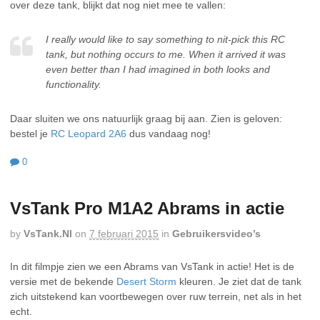
over deze tank, blijkt dat nog niet mee te vallen:
I really would like to say something to nit-pick this RC
tank, but nothing occurs to me. When it arrived it was
even better than I had imagined in both looks and
functionality.
Daar sluiten we ons natuurlijk graag bij aan. Zien is geloven:
bestel je
RC Leopard 2A6
dus vandaag nog!
0
VsTank Pro M1A2 Abrams in actie
by
VsTank.nl
on
7 februari 2015
in
Gebruikersvideo’s
In dit filmpje zien we een Abrams van VsTank in actie! Het is de
versie met de bekende
Desert Storm
kleuren. Je ziet dat de tank
zich uitstekend kan voortbewegen over ruw terrein, net als in het
echt.