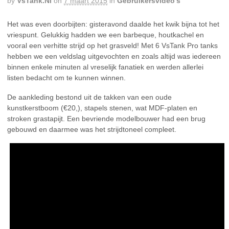
by
VsTank.nl
on
7 maart 2015
in
Gebruikersvideo’s
Het was even doorbijten: gisteravond daalde het kwik bijna tot het
vriespunt. Gelukkig hadden we een barbeque, houtkachel en
vooral een verhitte strijd op het grasveld! Met 6 VsTank Pro tanks
hebben we een veldslag uitgevochten en zoals altijd was iedereen
binnen enkele minuten al vreselijk fanatiek en werden allerlei
listen bedacht om te kunnen winnen.
De aankleding bestond uit de takken van een oude
kunstkerstboom (€20,), stapels stenen, wat MDF-platen en
stroken grastapijt. Een bevriende modelbouwer had een brug
gebouwd en daarmee was het strijdtoneel compleet.