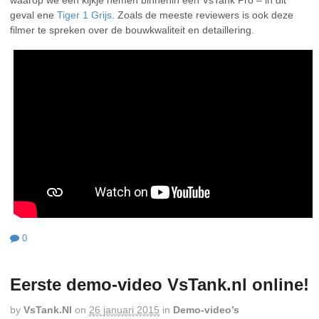
geval ene
Tiger 1 Grijs
. Zoals de meeste reviewers is ook deze
filmer te spreken over de bouwkwaliteit en detaillering.
0
Eerste demo-video VsTank.nl online!
by
VsTank.nl
on
26 januari 2015
in
Demo-video’s