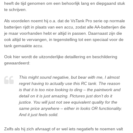
heeft de tijd genomen om een behoorlijk lang en diepgaand stuk
te schrijven.
Als voordelen noemt hij o.a. dat de VsTank Pro serie op normale
batterijen rijdt in plaats van een accu, zodat alle AA-batterijen die
je maar voorhanden hebt er altijd in passen. Daarnaast zijn die
ook altijd te vervangen, in tegenstelling tot een speciaal voor de
tank gemaakte accu.
Ook hier wordt de uitzonderlijke detaillering en beschildering
gewaardeerd:
This might sound negative, but bear with me, I almost
regret having to actually use this RC tank. The reason
is that it is too nice looking to ding – the paintwork and
detail on it is just amazing. Pictures just don’t do it
justice. You will just not see equivalent quality for the
same price anywhere – either in looks OR functionality.
And it just feels solid.
Zelfs als hij zich afvraagt of er wel iets negatiefs te noemen valt