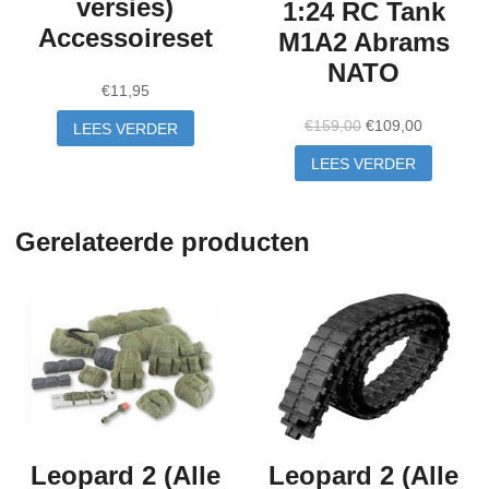
versies)
1:24 RC Tank
Accessoireset
M1A2 Abrams
NATO
€
11,95
Oorspronkelijke
Huidige
€
159,00
€
109,00
LEES VERDER
prijs
prijs
LEES VERDER
was:
is:
€159,00.
€109,00.
Gerelateerde producten
Leopard 2 (Alle
Leopard 2 (Alle